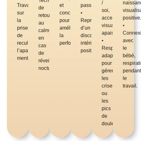
Techniques
/
naissan
Travail
et
passées.
de
soi,
visualis
sur
concentration
•
retour
acceptation,
positive
la
pour
Reprogrammation
au
visualisation
•
prise
améliorer
d’un
calme
apaisante.
Connex
de
la
discours
en
•
avec
recul,
performance.
intérieur
cas
Respiration
le
l’apaisement
positif.
de
adaptée
bébé,
mental.
réveils
pour
respirat
nocturnes.
gérer
pendan
les
le
crises
travail.
ou
les
pics
de
douleur.