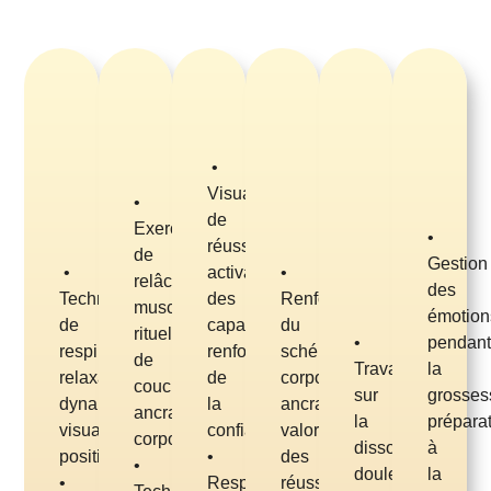
•
Visualisation
•
de
Exercices
•
réussite,
de
Gestion
•
activation
•
relâchement
des
Techniques
des
Renforcement
musculaire,
émotion
de
capacités,
du
rituel
•
pendan
respiration,
renforcement
schéma
de
Travail
la
relaxation
de
corporel,
coucher,
sur
grosses
dynamique,
la
ancrage,
ancrage
la
prépara
visualisation
confiance.
valorisation
corporel.
dissociation
à
positive.
•
des
•
douleur
la
•
Respiration
réussites